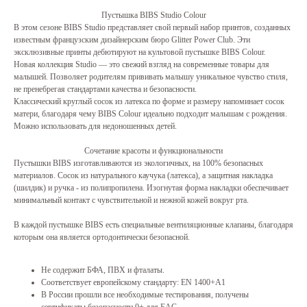
Пустышка BIBS Studio Colour
В этом сезоне BIBS Studio представляет свой первый набор принтов, созданных
извеcтным французским дизайнерским бюро Glitter Power Club. Эти
эксклюзивные принты дебютируют на культовой пустышке BIBS Colour.
Новая коллекция Studio — это свежий взгляд на современные товары для
малышей. Позволяет родителям прививать малышу уникальное чувство стиля,
не пренебрегая стандартами качества и безопасности.
Классический круглый сосок из латекса по форме и размеру напоминает сосок
матери, благодаря чему BIBS Colour идеально подходит малышам с рождения.
Можно использовать для недоношенных детей.
Сочетание красоты и функциональности
Пустышки BIBS изготавливаются из экологичных, на 100% безопасных
материалов. Сосок из натурального каучука (латекса), а защитная накладка
(шилдик) и ручка - из полипропилена. Изогнутая форма накладки обеспечивает
минимальный контакт с чувствительной и нежной кожей вокруг рта.
В каждой пустышке BIBS есть специальные вентиляционные клапаны, благодаря
которым она является ортодонтически безопасной.
Не содержит БФА, ПВХ и фталаты.
Соответствует европейскому стандарту: EN 1400+A1
В России прошли все необходимые тестирования, получены