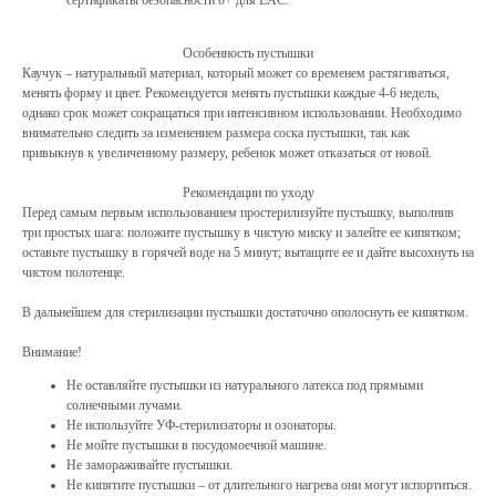
сертификаты безопасности 0+ для EAC.
Особенность пустышки
Каучук – натуральный материал, который может со временем растягиваться,
менять форму и цвет. Рекомендуется менять пустышки каждые 4-6 недель,
однако срок может сокращаться при интенсивном использовании. Необходимо
внимательно следить за изменением размера соска пустышки, так как
привыкнув к увеличенному размеру, ребенок может отказаться от новой.
Рекомендации по уходу
Перед самым первым использованием простерилизуйте пустышку, выполнив
три простых шага: положите пустышку в чистую миску и залейте ее кипятком;
оставьте пустышку в горячей воде на 5 минут; вытащите ее и дайте высохнуть на
чистом полотенце.
В дальнейшем для стерилизации пустышки достаточно ополоснуть ее кипятком.
Внимание!
Не оставляйте пустышки из натурального латекса под прямыми
солнечными лучами.
Не используйте УФ-стерилизаторы и озонаторы.
Не мойте пустышки в посудомоечной машине.
Не замораживайте пустышки.
Не кипятите пустышки – от длительного нагрева они могут испортиться.