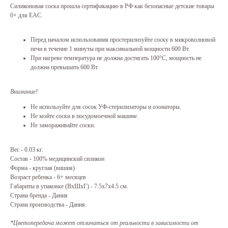
Силиконовая соска прошла сертификацию в РФ как безопасные детские товары
0+ для EAC.
Перед началом использования простерилизуйте соску в микроволновой
печи в течение 1 минуты при максимальной мощности 600 Вт.
При нагреве температура не должна достигать 100°C, мощность не
должна превышать 600 Вт.
Внимание!
Не используйте для сосок УФ-стерилизаторы и озонаторы.
Не мойте соски в посудомоечной машине.
Не замораживайте соски.
Вес - 0.03 кг.
Состав - 100% медицинский силикон
Форма - круглая (вишня)
Возраст ребенка - 6+ месяцев
Габариты в упаковке (ВхШхГ) - 7.5x7x4.5 см.
Страна бренда - Дания
Страна производства - Дания.
*Цветопередача может отличаться от реальности в зависимости от