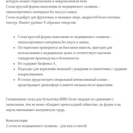
которую можно стерилизовать в микроволновой печи.
Соски круглой формы выполнены из медицинского силикона –
гипоаллергенного материала без вкуса и запаха.
Соски подойдут для фруктовых и овощных пюре, жидкостей более плотных
текстур. Имеют удобное Y-образное отверстие.
Соски круглой формы выполнены из медицинского силикона –
гипоаллергенного материала без вкуса и запаха.
Он тщательно проверяется на биосовместимость, пригоден для
использования в медицинских целях и соответствует высоким
стандартам производства и безопасности.
Не содержит бисфенол А.
Подходят для кормления малышей с рождения и совместимы с грудным
вскармливанием.
В сосках предусмотрен специальный антиколиковый клапан –
предотвращает дискомфорт в животе малыша после кормления.
Силиконовые соски для бутылочки BIBS более твердые по сравнению с
латексными, тем не менее обладают превосходной гибкостью, по форме и на
ощупь напоминают материнскую грудь.
Комплектация:
2 соски из медицинского силикона – для каш и смесей.