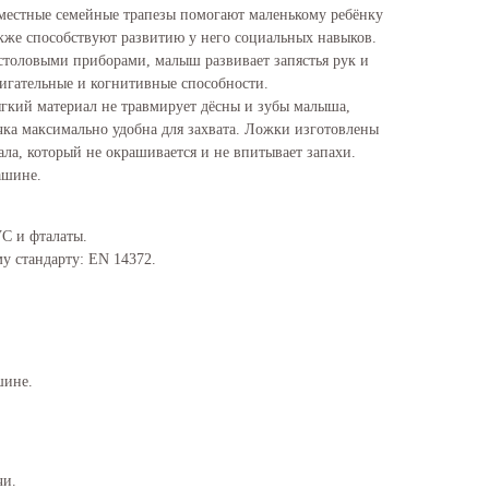
овместные семейные трапезы помогают маленькому ребёнку
также способствуют развитию у него социальных навыков.
 столовыми приборами, малыш развивает запястья рук и
игательные и когнитивные способности.
гкий материал не травмирует дёсны и зубы малыша,
чка максимально удобна для захвата. Ложки изготовлены
ла, который не окрашивается и не впитывает запахи.
ашине.
C и фталаты.
у стандарту: EN 14372.
шине.
чи.