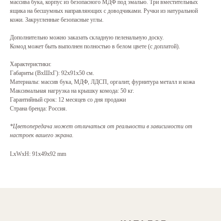
массива бука, корпус из безопасного МДФ под эмалью. Три вместительных
ящика на бесшумных направляющих с доводчиками. Ручки из натуральной
кожи. Закругленные безопасные углы.
Дополнительно можно заказать складную пеленальную доску.
Комод может быть выполнен полностью в белом цвете (с доплатой).
Характеристики:
Габариты (ВхШхГ): 92х91х50 см.
Материалы: массив бука, МДФ, ЛДСП, оргалит, фурнитура металл и кожа
Максимальная нагрузка на крышку комода: 50 кг.
Гарантийный срок: 12 месяцев со дня продажи
Страна бренда: Россия.
*Цветопередача может отличаться от реальности в зависимости от
настроек вашего экрана.
LxWxH: 91x49x92 mm