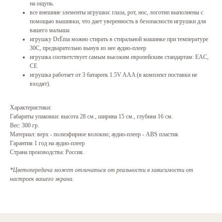
на ощупь.
все внешние элементы игрушки: глаза, рот, нос, логотип выполнены с
помощью вышивки, что дает уверенность в безопасности игрушки для
вашего малыша
игрушку DrЁma можно стирать в стиральной машинке при температуре
30С, предварительно вынув из нее аудио-плеер
игрушка соответствует самым высоким европейским стандартам: EAC,
CE
игрушка работает от 3 батареек 1.5V AAA (в комплект поставки не
входят).
Характеристики:
Габариты упаковки: высота 28 см., ширина 15 см., глубина 16 см.
Вес: 300 гр.
Материал: верх - полиэфирное волокно; аудио-плеер - ABS пластик
Гарантия 1 год на аудио-плеер
Страна производства: Россия.
*Цветопередача может отличаться от реальности в зависимости от
настроек вашего экрана.