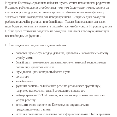
Игрушка Drematoys с розовым и белым шумом станет помощником родителям .
9 месяцев ребенок жил в утробе мамы - ему там было тепло, темно, тесно и он
слушал звуки сердца, ее дыхание и кровоток. Именно такая атмосфера ему
знакома и очень комфортная для новорожденного. С первых дней рождения
ребенка включайте розовый или белый шум. Только Ваш малыш знает какой
шум будет успокаивать и помогать расслабиться, чтобы уснуть. Игрушка для сна
DrЁma будет отличным подарком на рождение. Он имеет красивую упаковку и
все необходимые функции.
DrЁma предлагает родителям и детям выбрать:
розовый шум - звук сердца, дыхание, кровоток - напоминаем малышу
утробу мамы
белый шум - монотонное шипение, это звук, который воспроизводят
родители у кроватки малыша
шум дождя - разновидность белого шума
шум моря
колыбельные
функция записи – если Вашего ребенка успокаивает другой шум,
например пылесос или фен, Вы сможете записать его
таймер времени 15/30/45 минут, выключит звуки, которые помогли
уснуть ребенку
автоматическое включение Drematoys на звуки малыша
предустановленного шума.
игрушка выполнена из мягкого полиэфирного волокна. Очень приятная