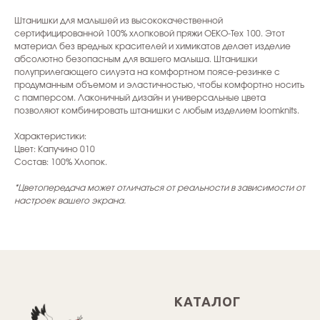
Штанишки для малышей из высококачественной
сертифицированной 100% хлопковой пряжи ОЕКО-Тех 100. Этот
материал без вредных красителей и химикатов делает изделие
абсолютно безопасным для вашего малыша. Штанишки
полуприлегающего силуэта на комфортном поясе-резинке с
продуманным объемом и эластичностью, чтобы комфортно носить
с памперсом. Лаконичный дизайн и универсальные цвета
позволяют комбинировать штанишки с любым изделием loomknits.
Характеристики:
Цвет: Капучино 010
Состав: 100% Хлопок.
*Цветопередача может отличаться от реальности в зависимости от
настроек вашего экрана.
КАТАЛОГ