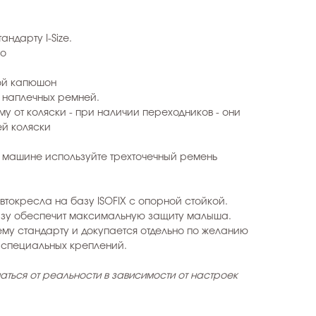
ндарту I-Size.
го
ной капюшон
 наплечных ремней.
у от коляски - при наличии переходников - они
ей коляски
 машине используйте трехточечный ремень
токресла на базу ISOFIX с опорной стойкой.
азу обеспечит максимальную защиту малыша.
ему стандарту и докупается отдельно по желанию
 специальных креплений.
аться от реальности в зависимости от настроек