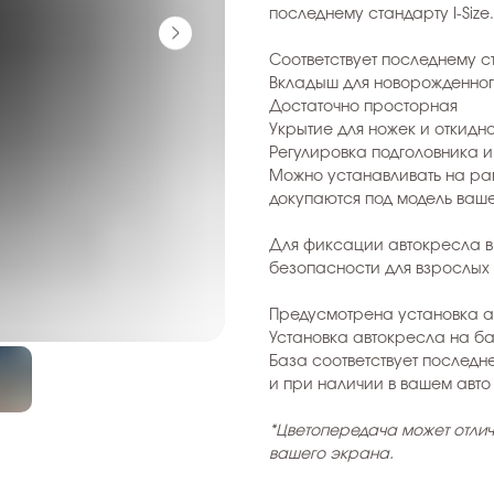
последнему стандарту I-Size.
Соответствует последнему ста
Вкладыш для новорожденно
Достаточно просторная
Укрытие для ножек и откид
Регулировка подголовника и
Можно устанавливать на рам
докупаются под модель ваш
Для фиксации автокресла в
безопасности для взрослых
Предусмотрена установка ав
Установка автокресла на б
База соответствует последн
и при наличии в вашем авто
*Цветопередача может отлич
вашего экрана.