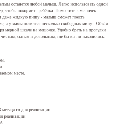
 сытым останется любой малыш. Легко использовать одной
ер, чтобы покормить ребёнка. Поместите в мешочек
ли даже жидкую пищу - малыш сможет поесть
ке, а у мамы появится несколько свободных минут. Объём
аря мерной шкале на мешочке. Удобно брать на прогулки
 чистым, сытым и довольным, где бы вы ни находились.
ом.
и.
ваемом месте.
 месяца со дня реализации
ня реализации
PA