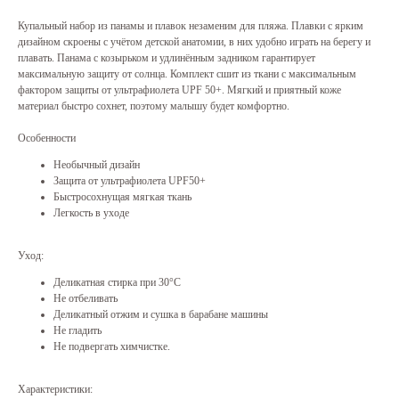
Купальный набор из панамы и плавок незаменим для пляжа. Плавки с ярким
дизайном скроены с учётом детской анатомии, в них удобно играть на берегу и
плавать. Панама с козырьком и удлинённым задником гарантирует
максимальную защиту от солнца. Комплект сшит из ткани с максимальным
фактором защиты от ультрафиолета UPF 50+. Мягкий и приятный коже
материал быстро сохнет, поэтому малышу будет комфортно.
Особенности
Необычный дизайн
Защита от ультрафиолета UPF50+
Быстросохнущая мягкая ткань
Легкость в уходе
Уход:
Деликатная стирка при 30°С
Не отбеливать
Деликатный отжим и сушка в барабане машины
Не гладить
Не подвергать химчистке.
Характеристики: