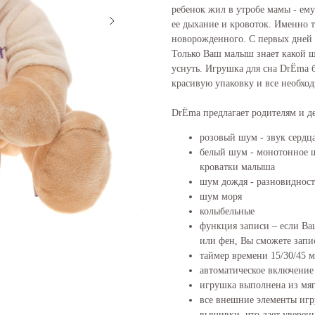
ребенок жил в утробе мамы - ему
ее дыхание и кровоток. Именно т
новорожденного. С первых дней
Только Ваш малыш знает какой шу
уснуть. Игрушка для сна DrЁma 
красивую упаковку и все необхо
DrЁma предлагает родителям и д
розовый шум - звук сердц
белый шум - монотонное ш
кроватки малыша
шум дождя - разновидност
шум моря
колыбельные
функция записи – если Ва
или фен, Вы сможете запис
таймер времени 15/30/45 
автоматическое включение
игрушка выполнена из мяг
все внешние элементы игр
вышивки, что дает уверен