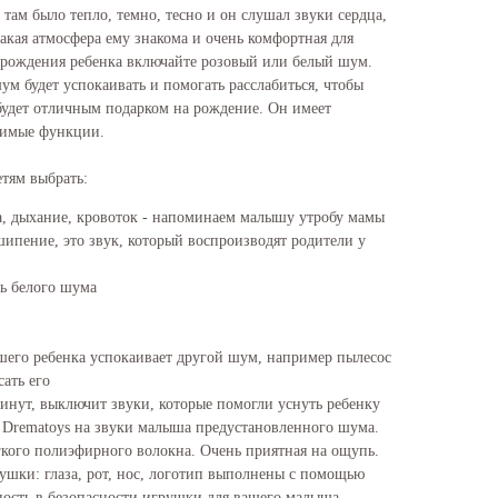
 там было тепло, темно, тесно и он слушал звуки сердца,
акая атмосфера ему знакома и очень комфортная для
 рождения ребенка включайте розовый или белый шум.
м будет успокаивать и помогать расслабиться, чтобы
будет отличным подарком на рождение. Он имеет
димые функции.
етям выбрать:
а, дыхание, кровоток - напоминаем малышу утробу мамы
ипение, это звук, который воспроизводят родители у
ь белого шума
шего ребенка успокаивает другой шум, например пылесос
ать его
минут, выключит звуки, которые помогли уснуть ребенку
 Drematoys на звуки малыша предустановленного шума.
кого полиэфирного волокна. Очень приятная на ощупь.
ушки: глаза, рот, нос, логотип выполнены с помощью
ность в безопасности игрушки для вашего малыша