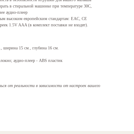
ать в стиральной машинке при температуре 30С,
нее аудио-плеер
мым высоким европейским стандартам: EAC, CE
ареек 1.5V AAA (в комплект поставки не входят).
, ширина 15 см., глубина 16 см.
локно; аудио-плеер - ABS пластик
ся от реальности в зависимости от настроек вашего