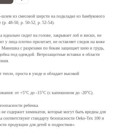
-шлем из смесовой шерсти на подкладке из бамбукового
 (р. 48-50, р. 50-52, р. 52-54).
 идеально сидит на голове, закрывает лоб и виски, не
нт у лица плотно прилегает, не оставляет следов на коже
 Манишка с разрезами по бокам защищает шею и грудь,
добна под одеждой. Ветрозащитные вставки в области
ения.
 тепло, проста в уходе и обладает высокой
вания: от +5°C до -15°C (с капюшоном до -20°C).
безопасности ребенка.
 не содержит химикатов, которые могут быть вредны для
ы соответствуют стандарту безопасности Oeko-Tex 100 и
сти продукции для детей и подростков».