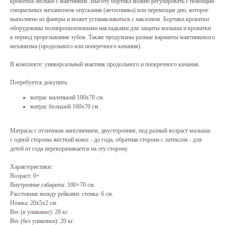
кроватки-люльки с маятником. Высоту бортика можно регулировать с помощью
специальных механизмов опускания (автоспинка) или перемещая дно, которое
выполнено из фанеры и может устанавливаться с наклоном. Бортики кроватки
оборудованы полипропиленовыми накладками для защиты малыша и кроватки
в период прорезывания зубов. Также продуманы разные варианты маятникового
механизма (продольного или поперечного качания).
В комплекте: универсальный маятник продольного и поперечного качания.
Потребуется докупить:
матрас маленький 100х70 см.
матрас большой 160х70 см.
Матрасы с отличным наполнением, двусторонние, под разный возраст малыша:
с одной стороны жёсткий кокос - до года, обратная сторона с латексом - для
детей от года переворачивается на эту сторону.
Характеристики:
Возраст: 0+
Внутренние габариты: 100×70 см.
Расстояние между рейками: стенка: 6 см.
Ножка: 20х5x2 см.
Вес (в упаковке): 28 кг.
Вес (без упаковки): 20 кг.