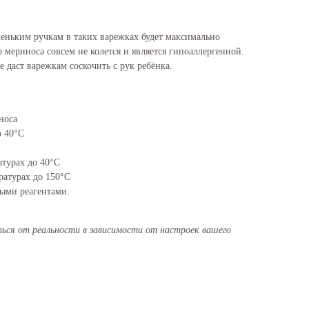
леньким ручкам в таких варежках будет максимально
мериноса совсем не колется и является гипоаллергенной.
е даст варежкам соскочить с рук ребёнка.
носа
о 40°C
турах до 40°C
ратурах до 150°C
ными реагентами.
ся от реальности в зависимости от настроек вашего