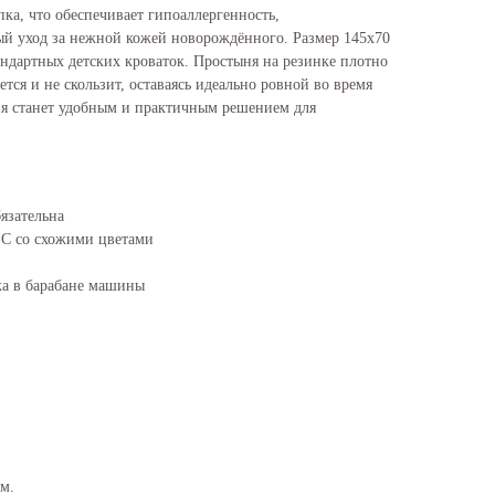
ка, что обеспечивает гипоаллергенность,
й уход за нежной кожей новорождённого. Размер 145х70
андартных детских кроваток. Простыня на резинке плотно
ется и не скользит, оставаясь идеально ровной во время
ыня станет удобным и практичным решением для
язательна
°С со схожими цветами
а в барабане машины
см.