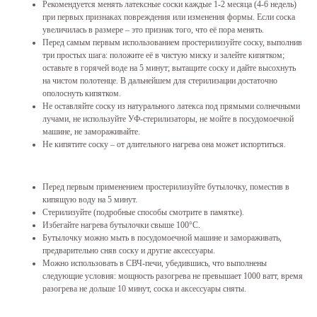
Рекомендуется менять латексные соски каждые 1-2 месяца (4-6 недель)
при первых признаках повреждения или изменения формы. Если соска
увеличилась в размере – это признак того, что её пора менять.
Перед самым первым использованием простерилизуйте соску, выполнив
три простых шага: положите её в чистую миску и залейте кипятком;
оставьте в горячей воде на 5 минут; вытащите соску и дайте высохнуть
на чистом полотенце. В дальнейшем для стерилизации достаточно
ополоснуть кипятком.
Не оставляйте соску из натурального латекса под прямыми солнечными
лучами, не используйте УФ-стерилизаторы, не мойте в посудомоечной
машине, не замораживайте.
Не кипятите соску – от длительного нагрева она может испортиться.
Перед первым применением простерилизуйте бутылочку, поместив в
кипящую воду на 5 минут.
Стерилизуйте (подробные способы смотрите в памятке).
Избегайте нагрева бутылочки свыше 100°C.
Бутылочку можно мыть в посудомоечной машине и замораживать,
предварительно сняв соску и другие аксессуары.
Можно использовать в СВЧ-печи, убедившись, что выполнены
следующие условия: мощность разогрева не превышает 1000 ватт, время
разогрева не дольше 10 минут, соска и аксессуары сняты.