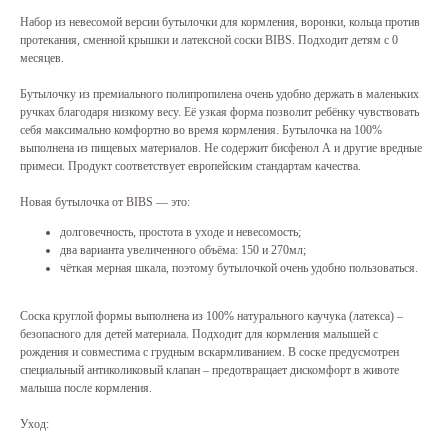
Набор из невесомой версии бутылочки для кормления, воронки, кольца против
протекания, сменной крышки и латексной соски BIBS. Подходит детям с 0
месяцев.
Бутылочку из премиального полипропилена очень удобно держать в маленьких
ручках благодаря низкому весу. Её узкая форма позволит ребёнку чувствовать
себя максимально комфортно во время кормления. Бутылочка на 100%
выполнена из пищевых материалов. Не содержит бисфенол А и другие вредные
примеси. Продукт соответствует европейским стандартам качества.
Новая бутылочка от BIBS — это:
долговечность, простота в уходе и невесомость;
два варианта увеличенного объёма: 150 и 270мл;
чёткая мерная шкала, поэтому бутылочкой очень удобно пользоваться.
Соска круглой формы выполнена из 100% натурального каучука (латекса) –
безопасного для детей материала. Подходит для кормления малышей с
рождения и совместима с грудным вскармливанием. В соске предусмотрен
специальный антиколиковый клапан – предотвращает дискомфорт в животе
малыша после кормления.
Уход: