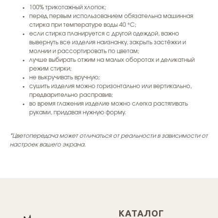
100% трикотажный хлопок;
перед первым использованием обязательна машинная
стирка при температуре воды 40 °С;
если стирка планируется с другой одеждой, важно
вывернуть все изделия наизнанку, закрыть застёжки и
молнии и рассортировать по цветам;
лучше выбирать отжим на малых оборотах и деликатный
режим стирки;
не выкручивать вручную;
сушить изделия можно горизонтально или вертикально,
предварительно расправив;
во время глажения изделие можно слегка растягивать
руками, придавая нужную форму.
*Цветопередача может отличаться от реальности в зависимости от
настроек вашего экрана.
КАТАЛОГ