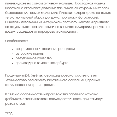
пинетки даже на самом активном малыше. Просторная модель
носочка не сковывает движения пальчиков, а натуральный хлопок
безопасен для самых маленьких. Пинетки подарят крохе не только
тепло, но и милый образ для дома, прогулок и фотосессий.
Пинетки изготовлены из интерлока – плотного, лёгкого и приятного
на ощупь трикотажа. Материал не вызывает аллергии, пропускает
воздух, защищает от перегрева и охлаждения.
Особенности:
современные лаконичные расцветки
авторские принты
безупречное качество
произведено в Санкт-Петербурге
Продукция mjölk [мьёльк] сертифицирована, соответствует
Техническому регламенту Таможенного союза EAC, прошла
государственную регистрацию.
В связи с особенностями производства партий полотна на
фабриках, оттенки цветов и последовательность принта могут
различаться.
Уход: