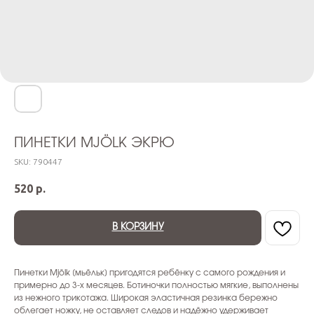
ПИНЕТКИ MJÖLK ЭКРЮ
SKU:
790447
520
р.
В КОРЗИНУ
Пинетки Mjölk [мьёльк] пригодятся ребёнку с самого рождения и
примерно до 3-х месяцев. Ботиночки полностью мягкие, выполнены
из нежного трикотажа. Широкая эластичная резинка бережно
облегает ножку, не оставляет следов и надёжно удерживает