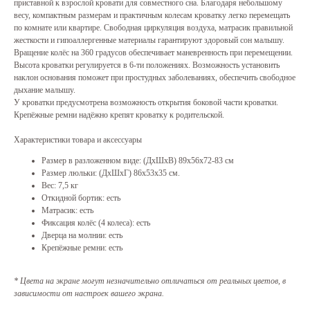
приставной к взрослой кровати для совместного сна. Благодаря небольшому
весу, компактным размерам и практичным колесам кроватку легко перемещать
по комнате или квартире. Свободная циркуляция воздуха, матрасик правильной
жесткости и гипоаллергенные материалы гарантируют здоровый сон малышу.
Вращение колёс на 360 градусов обеспечивает маневренность при перемещении.
Высота кроватки регулируется в 6-ти положениях. Возможность установить
наклон основания поможет при простудных заболеваниях, обеспечить свободное
дыхание малышу.
У кроватки предусмотрена возможность открытия боковой части кроватки.
Крепёжные ремни надёжно крепят кроватку к родительской.
Характеристики товара и аксессуары
Размер в разложенном виде: (ДхШхВ) 89х56х72-83 см
Размер люльки: (ДхШхГ) 86х53х35 см.
Вес: 7,5 кг
Откидной бортик: есть
Матрасик: есть
Фиксация колёс (4 колеса): есть
Дверца на молнии: есть
Крепёжные ремни: есть
* Цвета на экране могут незначительно отличаться от реальных цветов, в
зависимости от настроек вашего экрана.