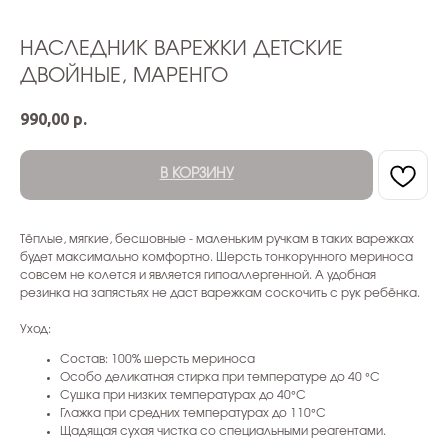
НАСЛЕДНИК ВАРЕЖКИ ДЕТСКИЕ
ДВОЙНЫЕ, МАРЕНГО
990,00
р.
В КОРЗИНУ
Тёплые, мягкие, бесшовные - маленьким ручкам в таких варежках
будет максимально комфортно. Шерсть тонкорунного мериноса
совсем не колется и является гипоаллергенной. А удобная
резинка на запястьях не даст варежкам соскочить с рук ребёнка.
Уход:
Состав: 100% шерсть мериноса
Особо деликатная стирка при температуре до 40 °C
Сушка при низких температурах до 40°C
Глажка при средних температурах до 110°C
Щадящая сухая чистка со специальными реагентами.