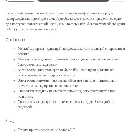
Термокомбинезон для малышей - практичный и комфортный выбор для
новорождённых и деток до 3 лет. Термобелье для мальчика и девочки создано
для прогулок, повседневной носки, сна и весёлых игр. Детское термобельё дарит
ребёнку ощущение темпла и уюта.
Особенности:
Мягкий материал - дышащий, поддерживает оптимальный микроклимат
ребенка
Молния по всей длине — помогает легко одеть малыша и позволяет
быстро сменить подгузник
Антицарапки (для размеров от 56 до 86) - защищают малыша от
получения царапин во время сна и игр
Эластичные манжеты - аккуратно облегают запястья и щиколотки,
предотвращая задирание и сохраняя тепло
Свободная посадка - не стесняет движений, есть пространство под
подгузник
Универсальные расцветки — легко сочетать с другой одеждой из
гардероба.
Уход
Стирка при температуре не более 40°С