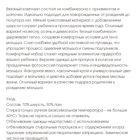
Вязаный комплект состоит из комбинезона с орнаментом и
шапочки. Идеально подходит для новорожденных от рождения до
полутора лет. Мягкий трикотажный материал с добавлением
шерсти согреет ребенка в прохладное время года. Отличный
вариант на весну, осень и демисезон. Теплый комбинезон
удерживает тепло, создавая комфортные условия для тела
малыша. Слип снабжен удобной застежкой на пуговицы, что
упрощает процесс одевания малыша и смены подгузников.
Комфортный набор станет нарядным элементом гардероба
вашего ребенка. Верхняя одежда для прогулок в коляске или
праздничных фотосессий подчеркнет стиль и индивидуальность
малыша. Фактурная вязка, лаконичный крой и универсальный цвет
подойдет и мальчику, и девочке добавив уюта в первые месяцы
жизни. Отличный вариант в качестве подарка родителям к
рождению малыша.
Уход:
Состав: 70% шерсть, 30% пан;
Стирка только ручная (максимальная температура – не больше
40°C). Ткань не тереть и сильно не отжимать;
Отбеливание одежды недопустимо с использованием
отбеливающих стиральных порошков и с содержанием хлора;
Удаление загрязнений растворителями запрещено. Химическая
чистка не проводится;