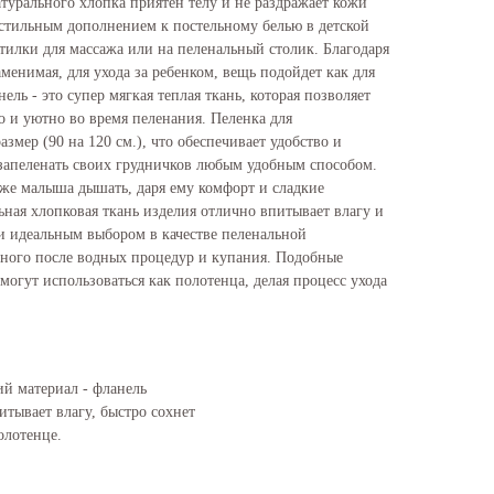
турального хлопка приятен телу и не раздражает кожи
стильным дополнением к постельному белью в детской
дстилки для массажа или на пеленальный столик. Благодаря
менимая, для ухода за ребенком, вещь подойдет как для
нель - это супер мягкая теплая ткань, которая позволяет
о и уютно во время пеленания. Пеленка для
мер (90 на 120 см.), что обеспечивает удобство и
 запеленать своих грудничков любым удобным способом.
оже малыша дышать, даря ему комфорт и сладкие
ьная хлопковая ткань изделия отлично впитывает влагу и
ки идеальным выбором в качестве пеленальной
ного после водных процедур и купания. Подобные
могут использоваться как полотенца, делая процесс ухода
ий материал - фланель
итывает влагу, быстро сохнет
олотенце.