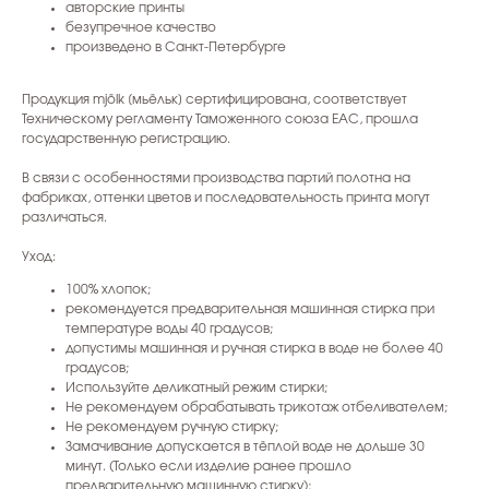
авторские принты
безупречное качество
произведено в Санкт-Петербурге
Продукция mjölk [мьёльк] сертифицирована, соответствует
Техническому регламенту Таможенного союза EAC, прошла
государственную регистрацию.
В связи с особенностями производства партий полотна на
фабриках, оттенки цветов и последовательность принта могут
различаться.
Уход:
100% хлопок;
рекомендуется предварительная машинная стирка при
температуре воды 40 градусов;
допустимы машинная и ручная стирка в воде не более 40
градусов;
Используйте деликатный режим стирки;
Не рекомендуем обрабатывать трикотаж отбеливателем;
Не рекомендуем ручную стирку;
Замачивание допускается в тёплой воде не дольше 30
минут. (Только если изделие ранее прошло
предварительную машинную стирку);