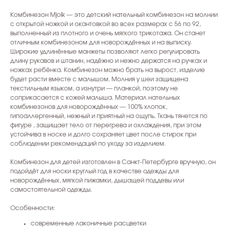
Комбинезон Mjolk — это детский нательный комбинезон на молнии
с открытой ножкой и окантовкой во всех размерах с 56 по 92,
выполненный из плотного и очень мягкого трикотажа. Он станет
отличным комбинезоном для новорождённых и на выписку.
Широкие удлинённые манжеты позволяют легко регулировать
длину рукавов и штанин, надёжно и нежно держатся на ручках и
ножках ребёнка. Комбинезон можно брать на вырост, изделие
будет расти вместе с малышом. Молния у шеи защищена
текстильным языком, а изнутри — планкой, поэтому не
соприкасается с кожей малыша. Материал нательных
комбинезонов для новорождённых — 100% хлопок,
гипоаллергенный, нежный и приятный на ощупь. Ткань тянется по
фигуре , защищает тело от перегрева и охлаждения, при этом
устойчива в носке и долго сохраняет цвет после стирок при
соблюдении рекомендаций по уходу за изделием.
Комбинезон для детей изготовлен в Санкт-Петербурге вручную, он
подойдёт для носки круглый год в качестве одежды для
новорождённых, мягкой пижамки, дышащей поддевы или
самостоятельной одежды.
Особенности:
современные лаконичные расцветки