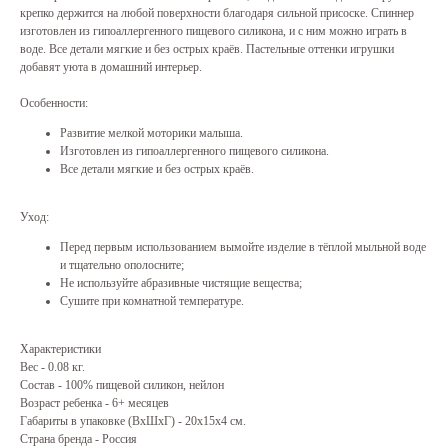
крепко держится на любой поверхности благодаря сильной присоске. Спиннер
изготовлен из гипоаллергенного пищевого силикона, и с ним можно играть в
воде. Все детали мягкие и без острых краёв. Пастельные оттенки игрушки
добавят уюта в домашний интерьер.
Особенности:
Развитие мелкой моторики малыша.
Изготовлен из гипоаллергенного пищевого силикона.
Все детали мягкие и без острых краёв.
Уход:
Перед первым использованием вымойте изделие в тёплой мыльной воде
и тщательно ополосните;
Не используйте абразивные чистящие вещества;
Сушите при комнатной температуре.
Характеристики
Вес - 0.08 кг.
Состав - 100% пищевой силикон, нейлон
Возраст ребенка - 6+ месяцев
Габариты в упаковке (ВхШхГ) - 20x15x4 см.
Страна бренда - Россия