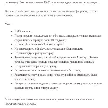
регламенту Таможенного союза EAC, прошла государственную регистрацию.
В связи с особенностями производства партий полотна на фабриках, оттенки
цветов и последовательность принта могут различаться.
Уход:
100% хлопок;
Перед первым использованием обязательна предварительная машинная
стирка при температуре воды 40 градусов;
Используйте деликатный режим стирки;
Не рекомендуем обрабатывать трикотаж отбеливателем;
Не рекомендуем ручную стирку;
Замачивание допускается в тёплой воде не дольше 30 минут. (Только
если изделие ранее прошло предварительную машинную стирку);
Не применяйте барабанную сушку;
Разрешено использование пятновыводителя без хлора;
Рекомендуем сортировать вещи перед стиркой и не смешивать белое
бельё с цветным;
Во время глажения изделие можно слегка растягивать руками, придавая
нужную форму и нивелируя усадку.
*Цветопередача может отличаться от реальности в зависимости от
настроек вашего экрана.