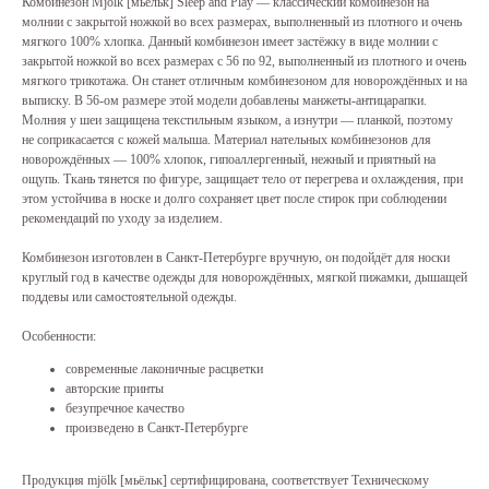
Комбинезон Mjölk [мьёльк] Sleep and Play — классический комбинезон на
молнии с закрытой ножкой во всех размерах, выполненный из плотного и очень
мягкого 100% хлопка. Данный комбинезон имеет застёжку в виде молнии с
закрытой ножкой во всех размерах с 56 по 92, выполненный из плотного и очень
мягкого трикотажа. Он станет отличным комбинезоном для новорождённых и на
выписку. В 56-ом размере этой модели добавлены манжеты-антицарапки.
Молния у шеи защищена текстильным языком, а изнутри — планкой, поэтому
не соприкасается с кожей малыша. Материал нательных комбинезонов для
новорождённых — 100% хлопок, гипоаллергенный, нежный и приятный на
ощупь. Ткань тянется по фигуре, защищает тело от перегрева и охлаждения, при
этом устойчива в носке и долго сохраняет цвет после стирок при соблюдении
рекомендаций по уходу за изделием.
Комбинезон изготовлен в Санкт-Петербурге вручную, он подойдёт для носки
круглый год в качестве одежды для новорождённых, мягкой пижамки, дышащей
поддевы или самостоятельной одежды.
Особенности:
современные лаконичные расцветки
авторские принты
безупречное качество
произведено в Санкт-Петербурге
Продукция mjölk [мьёльк] сертифицирована, соответствует Техническому