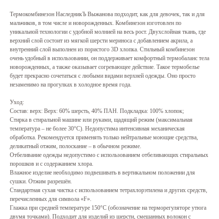
Термокомбинезон НаследникЪ Выжанова подходит, как для девочек, так и для
мальчиков, в том числе и новорожденных. Комбинезон изготовлен по
уникальной технологии с удобной молнией на весь рост. Двухслойная ткань, где
верхний слой состоит из мягкой шерсти мериноса с добавлением акрила, а
внутренний слой выполнен из пористого 3D хлопка. Стильный комбинезон
очень удобный в использовании, он поддерживает комфортный термобаланс тела
новорожденных, а также оказывает согревающее действие. Такое термобелье
будет прекрасно сочетаться с любыми видами верхней одежды. Оно просто
незаменимо на прогулках в холодное время года.
Уход:
Состав: верх: Верх: 60% шерсть, 40% ПАН. Подкладка: 100% хлопок;
Стирка в стиральной машине или руками, щадящий режим (максимальная
температура – не более 30°C). Недопустима интенсивная механическая
обработка. Рекомендуется применять только нейтральные моющие средства,
деликатный отжим, полоскание – в обычном режиме.
Отбеливание одежды недопустимо с использованием отбеливающих стиральных
порошков и с содержанием хлора.
Влажное изделие необходимо подвешивать в вертикальном положении для
сушки. Отжим разрешён.
Стандартная сухая чистка с использованием тетрахлорэтилена и других средств,
перечисленных для символа «F».
Глажка при средней температуре 150°C (обозначение на терморегуляторе утюга
двумя точками). Подходит для изделий из шерсти, смешанных волокон с