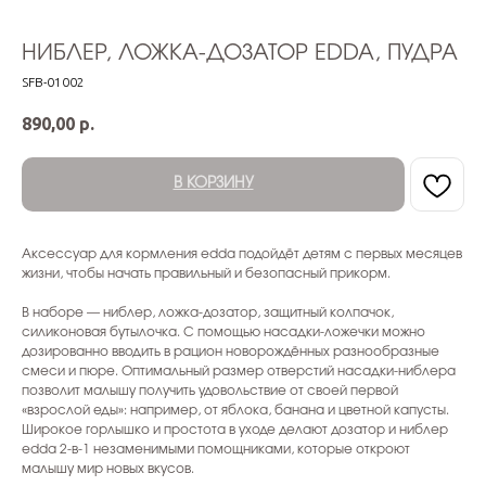
НИБЛЕР, ЛОЖКА-ДОЗАТОР EDDA, ПУДРА
SFB-01002
890,00
р.
В КОРЗИНУ
Аксессуар для кормления edda подойдёт детям с первых месяцев
жизни, чтобы начать правильный и безопасный прикорм.
В наборе — ниблер, ложка-дозатор, защитный колпачок,
силиконовая бутылочка. С помощью насадки-ложечки можно
дозированно вводить в рацион новорождённых разнообразные
смеси и пюре. Оптимальный размер отверстий насадки-ниблера
позволит малышу получить удовольствие от своей первой
«взрослой еды»: например, от яблока, банана и цветной капусты.
Широкое горлышко и простота в уходе делают дозатор и ниблер
edda 2-в-1 незаменимыми помощниками, которые откроют
малышу мир новых вкусов.