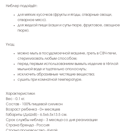
Ниблер подойдёт:
для мягких кусочков (фрукты и ягоды, отварные овощи,
отварное мясо).
для жидкой пищи (каши и супы-пюре, фруктовое, овощное
пюре).
Уход:
можно мыть в посудомоечной машине, греть в СВЧ-печи,
стерилизовать любым способом;
перед первым использованием вымыть изделие в тёплой
мыльной воде и тщательно ополоснуть;
исключить абразивные чистящие вещества;
сушить при комнатной температуре.
Характеристики:
Вес - 0.1 кг.
Состав - 100% пищевой силикон
Возраст ребенка - 0+ месяцев
Габариты (ДхШхВ) - 6.5x6.5x13.5 см.
Срок службы ниблер - 3 месяца со дня реализации
Страна бренда - Россия
Страна производства - Китай.