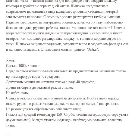
Мягкая, лёгкая и нежная шапочка для новорождённого подарит малышу
комфорт и удобство с первых дней жизни. Шапочка представлена в
современном исполнении в виде колпачка с длинным хвостиком, который
завязывается на узелок. С помощью узелка регулируется глубина шапочки.
Изделие изготовлено из натурального хлопка, приятного к телу и абсолютно
безопасного для грудного ребенка, только что появившегося на свет. Шапочка
оберегает голову и ушки младенца от переохлаждения и сквозняков и имеет
отворот, что позволяет регулировать посадку по голове и хорошо согревать
ушки. Шапочка защищает родничок, сохраняет тепло и создаёт комфорт для сна
и активности малыша. Стилизована милым принтом "Зайка".
Уход:
Состав: 100% хлопок;
Перед первым использованием обязательна предварительная машинная стирка
при температуре воды 40 градусов;
Допустимы машинная и ручная стирка в воде 40 градусов;
Лучше выбирать деликатный режим стирки;
Не отбеливать;
Сушка и отжим в стиральной машине не допустимы. После стирки одежду
отжать руками и развесить или разложить на горизонтальной поверхности.
Не рекомендуется обрабатывать отбеливателями;
Глажка при средней температуре 150 °C (обозначение на терморегуляторе утюга
двумя точками). Между утюгом и одеждой необходимо положить влажную
ткань.