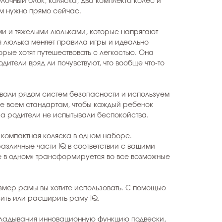
улочный блок, коляска, два комплекта колес и
ам нужно прямо сейчас.
и и тяжелыми люльками, которые напрягают
я люлька меняет правила игры и идеально
орые хотят путешествовать с легкостью. Она
дители вряд ли почувствуют, что вообще что-то
вали рядом систем безопасности и используем
е всем стандартам, чтобы каждый ребенок
 а родители не испытывали беспокойства.
 компактная коляска в одном наборе.
зличные части IQ в соответствии с вашими
е в одном» трансформируется во все возможные
змер рамы вы хотите использовать. С помощью
ить или расширить раму IQ.
кладывания инновационную функцию подвески,