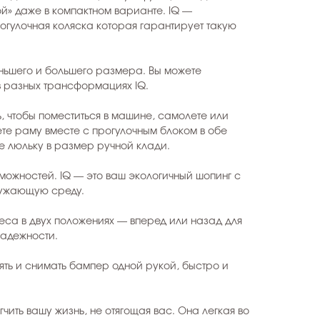
ой» даже в компактном варианте. IQ —
гулочная коляска которая гарантирует такую ​​
еньшего и большего размера. Вы можете
в разных трансформациях IQ.
 чтобы поместиться в машине, самолете или
те раму вместе с прогулочным блоком в обе
е люльку в размер ручной клади.
можностей. IQ — это ваш экологичный шопинг с
ужающую среду.
еса в двух положениях — вперед или назад для
надежности.
лять и снимать бампер одной рукой, быстро и
чить вашу жизнь, не отягощая вас. Она легкая во