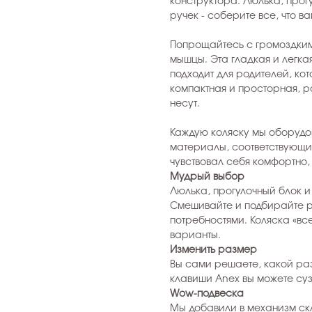
конструктора. Люлька, прог
ручек - соберите все, что в
Попрощайтесь с громоздким
мышцы. Эта гладкая и легка
подходит для родителей, кот
компактная и просторная, ро
несут.
Каждую коляску мы оборудо
материалы, соответствующи
чувствовал себя комфортно,
Мудрый выбор
Люлька, прогулочный блок и
Смешивайте и подбирайте ра
потребностями. Коляска «вс
варианты.
Изменить размер
Вы сами решаете, какой ра
клавиши Anex вы можете суз
Wow-подвеска
Мы добавили в механизм с