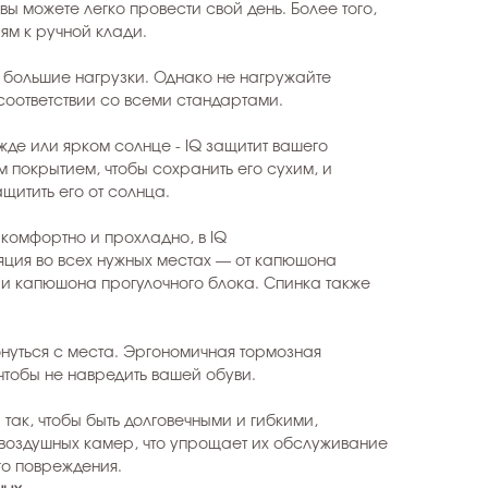
 вы можете легко провести свой день. Более того,
ям к ручной клади.
 большие нагрузки. Однако не нагружайте
 соответствии со всеми стандартами.
жде или ярком солнце - IQ защитит вашего
покрытием, чтобы сохранить его сухим, и
ащитить его от солнца.
комфортно и прохладно, в IQ
яция во всех нужных местах — от капюшона
г и капюшона прогулочного блока. Спинка также
онуться с места. Эргономичная тормозная
чтобы не навредить вашей обуви.
так, чтобы быть долговечными и гибкими,
 воздушных камер, что упрощает их обслуживание
го повреждения.