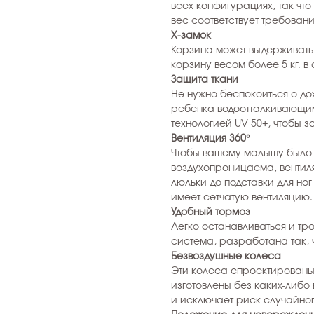
всех конфигурациях, так что
вес соответствует требовани
X-замок
Корзина может выдерживать
корзину весом более 5 кг. в
Защита ткани
Не нужно беспокоиться о до
ребенка водоотталкивающим 
технологией UV 50+, чтобы з
Вентиляция 360°
Чтобы вашему малышу было 
воздухопроницаема, вентил
люльки до подставки для но
имеет сетчатую вентиляцию.
Удобный тормоз
Легко останавливаться и тр
система, разработана так, 
Безвоздушные колеса
Эти колеса спроектированы 
изготовлены без каких-либо
и исключает риск случайно