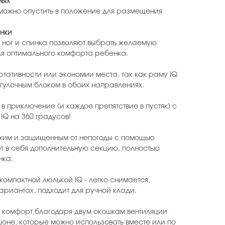
ных
 можно опустить в положение для размещения
инки
 ног и спинка позволяют выбрать желаемую
ля оптимального комфорта ребенка.
ртативности или экономии места, так как раму IQ
гулочным блоком в обоих направлениях.
в приключение (и каждое препятствие в пустяк) с
Q на 360 градусов!
хим и защищенным от непогоды с помощью
т в себя дополнительную секцию, полностью
нка.
компактной люлькой IQ - легко снимается,
ариантах, подходит для ручной клади.
комфорт благодаря двум окошкам вентиляции
оне, которые можно использовать вместе или по