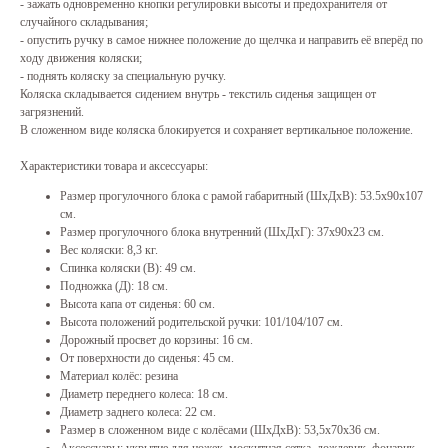
- зажать одновременно кнопки регулировки высоты и предохранителя от
случайного складывания;
- опустить ручку в самое нижнее положение до щелчка и направить её вперёд по
ходу движения коляски;
- поднять коляску за специальную ручку.
Коляска складывается сидением внутрь - текстиль сиденья защищен от
загрязнений.
В сложенном виде коляска блокируется и сохраняет вертикальное положение.
Характеристики товара и аксессуары:
Размер прогулочного блока с рамой габаритный (ШхДхВ): 53.5х90х107
см.
Размер прогулочного блока внутренний (ШхДхГ): 37х90х23 см.
Вес коляски: 8,3 кг.
Спинка коляски (В): 49 см.
Подножка (Д): 18 см.
Высота капа от сиденья: 60 см.
Высота положений родительской ручки: 101/104/107 см.
Дорожный просвет до корзины: 16 см.
От поверхности до сиденья: 45 см.
Материал колёс: резина
Диаметр переднего колеса: 18 см.
Диаметр заднего колеса: 22 см.
Размер в сложенном виде с колёсами (ШхДхВ): 53,5х70х36 см.