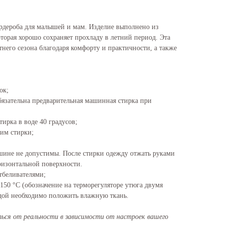
ардероба для малышей и мам. Изделие выполнено из
торая хорошо сохраняет прохладу в летний период. Эта
тнего сезона благодаря комфорту и практичности, а также
ок;
язательна предварительная машинная стирка при
ирка в воде 40 градусов;
им стирки;
шине не допустимы. После стирки одежду отжать руками
ризонтальной поверхности.
тбеливателями;
150 °C (обозначение на терморегуляторе утюга двумя
дой необходимо положить влажную ткань.
ся от реальности в зависимости от настроек вашего