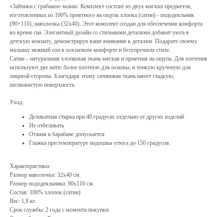
«Зайчики с грибами» мокко. Комплект состоит из двух мягких предметов,
изготовленных из 100% приятного на ощупь хлопка (сатин) - пододеяльник
(90×110), наволочка (32х40). Этот комплект создан для обеспечения комфорта
во время сна. Элегантный дизайн со стильными деталями добавит уюта в
детскую комнату, демонстрируя ваше внимание к деталям. Подарите своему
малышу нежный сон в осязаемом комфорте и безупречном стиле.
Сатин – натуральная хлопковая ткань мягкая и приятная на ощупь. Для плетения
используют две нити: более плотную для основы, и тонкую крученую для
лицевой стороны. Благодаря этому сатиновая ткань имеет гладкую,
шелковистую поверхность.
Уход:
Деликатная стирка при 40 градусах отдельно от других изделий
Не отбеливать
Отжим в барабане допускается
Глажка при температуре подошвы утюга до 150 градусов.
Характеристики:
Размер наволочки: 32х40 см.
Размер пододеяльника: 90х110 см.
Состав: 100% хлопок (сатин)
Вес: 1,8 кг.
Срок службы: 2 года с момента покупки