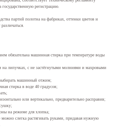
фицирована, соответствует Техническому регламенту
 государственную регистрацию.
дства партий полотна на фабриках, оттенки цветов и
 различаться.
ием обязательна машинная стирка при температуре воды
ми на липучках, с не застёгнутыми молниями и махровыми
 выбирать машинный отжим;
ная стирка в воде 40 градусов;
ать;
изонтально или вертикально, предварительно расправив;
сушку;
оны на режиме для хлопка;
е можно слегка растягивать руками, придавая нужную
.