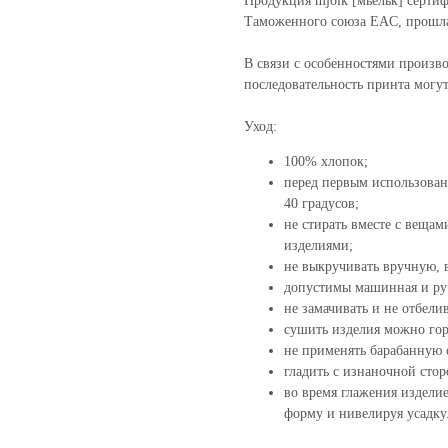
Продукция mjölk [мьёльк] серти
Таможенного союза EAC, прошла
В связи с особенностями произво
последовательность принта могут
Уход:
100% хлопок;
перед первым использован
40 градусов;
не стирать вместе с веща
изделиями;
не выкручивать вручную,
допустимы машинная и руч
не замачивать и не отбелив
сушить изделия можно гор
не применять барабанную 
гладить с изнаночной стор
во время глажения издели
форму и нивелируя усадку