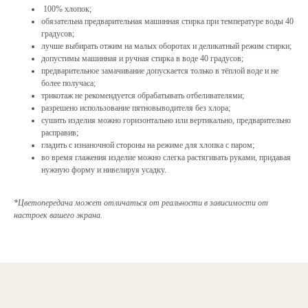
100% хлопок;
обязательна предварительная машинная стирка при температуре воды 40
градусов;
лучше выбирать отжим на малых оборотах и деликатный режим стирки;
допустимы машинная и ручная стирка в воде 40 градусов;
предварительное замачивание допускается только в тёплой воде и не
более получаса;
трикотаж не рекомендуется обрабатывать отбеливателями;
разрешено использование пятновыводителя без хлора;
сушить изделия можно горизонтально или вертикально, предварительно
расправив;
гладить с изнаночной стороны на режиме для хлопка с паром;
во время глажения изделие можно слегка растягивать руками, придавая
нужную форму и нивелируя усадку.
*Цветопередача может отличаться от реальности в зависимости от
настроек вашего экрана.