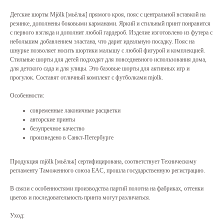
Детские шорты Mjölk [мьёльк] прямого кроя, пояс с центральной вставкой на
резинке, дополнены боковыми карманами. Яркий и стильный принт понравится
с первого взгляда и дополнит любой гардероб. Изделие изготовлено из футера с
небольшим добавлением эластана, что дарит идеальную посадку. Пояс на
шнурке позволяет носить шортики малышу с любой фигурой и комплекцией.
Стильные шорты для детей подходят для повседневного использования дома,
для детского сада и для улицы. Это базовые шорты для активных игр и
прогулок. Составят отличный комплект с футболками mjolk.
Особенности:
современные лаконичные расцветки
авторские принты
безупречное качество
произведено в Санкт-Петербурге
Продукция mjölk [мьёльк] сертифицирована, соответствует Техническому
регламенту Таможенного союза EAC, прошла государственную регистрацию.
В связи с особенностями производства партий полотна на фабриках, оттенки
цветов и последовательность принта могут различаться.
Уход: