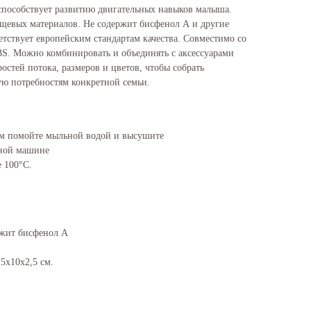
 способствует развитию двигательных навыков малыша.
щевых материалов. Не содержит бисфенол А и другие
тствует европейским стандартам качества. Совместимо со
S. Можно комбинировать и объединять с аксессуарами
остей потока, размеров и цветов, чтобы собрать
ю потребностям конкретной семьи.
м помойте мыльной водой и высушите
ной машине
е 100°C.
ржит бисфенол A
5x10x2,5 см.