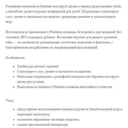
Рельефная поверхность бережно массирует дёсны в период прорезывания зубов,
а лёгкий вес делает игрушку комфортной для детей. Погремушка стимулирует
слух, зрение и тактильное восприятие, превращая развитие в увлекательную
игру.
Изготовлена из премиального Platinum-силикона, безопасного для малышей: без
токсинов, BPA и вредных добавок. Коллекции игрушек для раннего развития
edda — это активности, развивающие логическое мышление и фантазию, с
благоприятным воздействием на эмоциональный фон малышей.
Особенности:
Удобна для детских ладошек.
Стимулирует слух, зрение и тактильное восприятие.
Невесомая погремушка с рельефной поверхностью бережно массирует
дёсны при кусании.
Выполнена из пищевого Platinum-силикона высочайшего качества.
Уход:
перед первым использованием вымыть изделие в тёплой мыльной воде и
тщательно ополоснуть;
исключить абразивные чистящие вещества;
сушить при комнатной температуре.