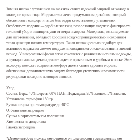
Зимняя шапка с утеплением на завязках станет надежной защитой от холода в
холодное время года. Модель отличается продуманным дизайном, который
обеспечивает комфорт и тепло благодаря качественному утеплителю.
Особенность изделия — удобные завязки, позволяющие надежно фиксировать
головной убор и защищать уши от ветра и мороза. Материалы, используемые
для изготовления, обладают хорошей воздухопроницаемостью и сохраняют
тепло даже при низких температурах. Такая шапка идеально подойдет для
активного отдыха на свежем воздухе и повседневного использования в зимний
период. Универсальный фасон легко сочетается с различными стилями одежды,
а функциональные детали делают изделие практичным и удобным в носке. Этот
аксессуар поможет сохранить комфорт даже в самые суровые морозы,
обеспечивая дополнительную защиту благодаря утеплению и возможности
регулировки посадки с помощью завязок.
Уход:
Состав: Верх: 40% шерсть, 60% ПАН ,Подкладка: 95% хлопок, 5% эластан,
Утеплитель: термофин 150 гр.
Ручная стирка при температуре до 40°C
Отбеливание запрещено
Сушка в горизонтальном положении
Химчистка не допустима
Глажка запрещена.
*Цветопередача может отличаться от реальности в зависимости от