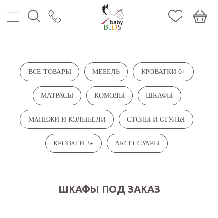
МЕН
КОНТ
ПОИС
ИЗБР
ВСЕ ТОВАРЫ
МЕБЕЛЬ
КРОВАТКИ 0+
КОРЗ
МАТРАСЫ
КОМОДЫ
ШКАФЫ
МАНЕЖИ И КОЛЫБЕЛИ
СТОЛЫ И СТУЛЬЯ
КРОВАТИ 3+
АКСЕССУАРЫ
ШКАФЫ ПОД ЗАКАЗ