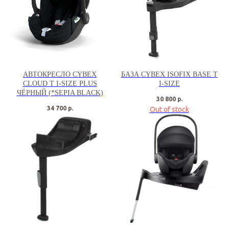
АВТОКРЕСЛО CYBEX
БАЗА CYBEX ISOFIX BASE T
CLOUD T I-SIZE PLUS
I-SIZE
ЧЁРНЫЙ (*SEPIA BLACK)
30 800
р.
34 700
р.
Out of stock