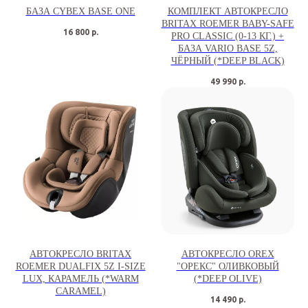
БАЗА CYBEX BASE ONE
КОМПЛЕКТ АВТОКРЕСЛО
BRITAX ROEMER BABY-SAFE
16 800
р.
PRO CLASSIC (0-13 КГ.) +
БАЗА VARIO BASE 5Z,
ЧЁРНЫЙ (*DEEP BLACK)
49 990
р.
АВТОКРЕСЛО BRITAX
АВТОКРЕСЛО OREX
ROEMER DUALFIX 5Z I-SIZE
"ОРЕКС" ОЛИВКОВЫЙ
LUX, КАРАМЕЛЬ (*WARM
(*DEEP OLIVE)
CARAMEL)
14 490
р.